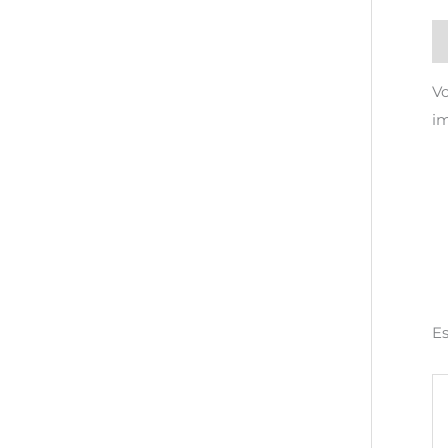
B
Vo
i
Es