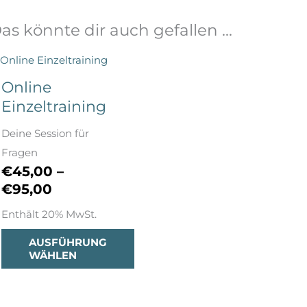
as könnte dir auch gefallen …
Preisspanne:
Dieses
€45,00
Produkt
Online
bis
weist
Einzeltraining
€95,00
mehrere
Deine Session für
Varianten
Fragen
auf.
€
45,00
–
Die
€
95,00
Optionen
können
Enthält 20% MwSt.
auf
AUSFÜHRUNG
der
WÄHLEN
Produktseite
gewählt