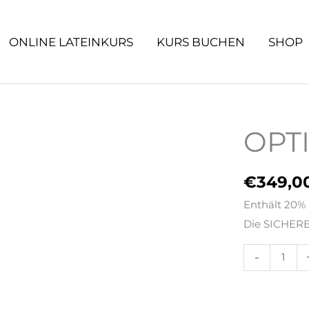
ONLINE LATEINKURS
KURS BUCHEN
SHOP
OPT
OPTIMUM
Paket
[Digital]
€
349,0
Menge
Enthält 20%
Die SICHERE
-