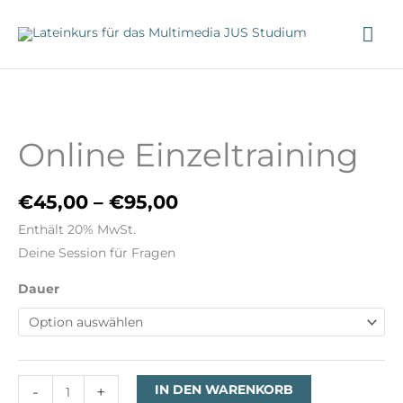
Zum
HA
Inhalt
springen
Preisspanne:
Online
€45,00
Einzeltraining
bis
Online Einzeltraining
Menge
€95,00
€
45,00
–
€
95,00
Enthält 20% MwSt.
Deine Session für Fragen
Dauer
-
+
IN DEN WARENKORB