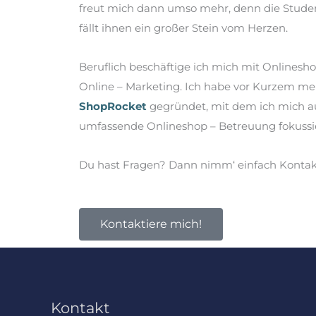
freut mich dann umso mehr, denn die Student
fällt ihnen ein großer Stein vom Herzen.
Beruflich beschäftige ich mich mit Onlinesho
Online – Marketing. Ich habe vor Kurzem 
ShopRocket
gegründet, mit dem ich mich au
umfassende Onlineshop – Betreuung fokussi
Du hast Fragen? Dann nimm‘ einfach Kontakt
Kontaktiere mich!
Kontakt