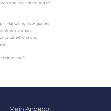
en sind erleichtert und oft
p – Marketing, bzw. generell
mein Unternehmen
f ganzheitliche und
ere.
 mit mir auf!
Mein Angebot