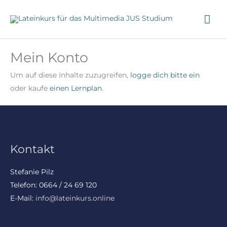
Zum
HA
Inhalt
springen
Mein Konto
Um auf diese Inhalte zuzugreifen,
logge dich bitte ein
oder kaufe
einen Lernplan
.
Kontakt
Stefanie Pilz
Telefon: 0664 / 24 69 120
E-Mail:
info@lateinkurs.online